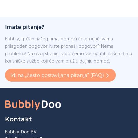
Imate pitanje?
Bubbly, tj. član našeg tima, pomoći će pronaći vama
prilagođen odgovor. Niste pronašli odgovor? Nema
problema! Na ovoj stranici rado ćemo vas uputiti našem timu
korisničke službe koji će vam pružiti daljnju pomoć.
Idi na „često postavljana pitanja” (FAQ)
Kontakt
Bubbly-Doo BV