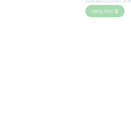
Vedhæftelser (maks. 20 M
Vælg filer