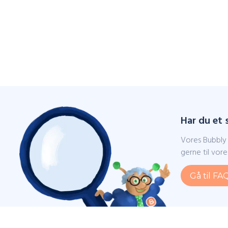
Har du et
Vores Bubbly 
gerne til vor
Gå til FA