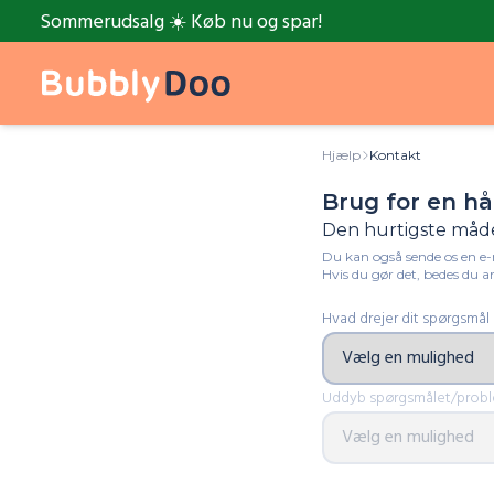
Sommerudsalg ☀️ Køb nu og spar!
Hjælp
Kontakt
Brug for en hå
Den hurtigste måde 
Du kan også sende os en e-
Hvis du gør det, bedes du a
Hvad drejer dit spørgsmål
Uddyb spørgsmålet/prob