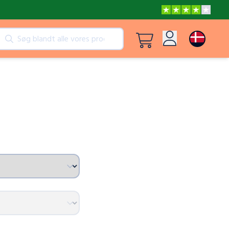
kter
Se alle produkter
Log ind
Eventyr med Gurli og Mor Gris
Tilmeld dig
Frost En kærlighed, der smelter alle hjerter
Frost En kærlighed, der smelter alle hjerter