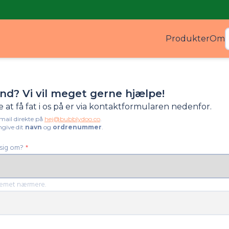
Produkter
Om
Produ
nd? Vi vil meget gerne hjælpe!
at få fat i os på er via kontaktformularen nedenfor.
mail direkte på
hej@bubblydoo.co
.
ngive dit
navn
og
ordrenummer
.
 sig om?
*
lemet nærmere.