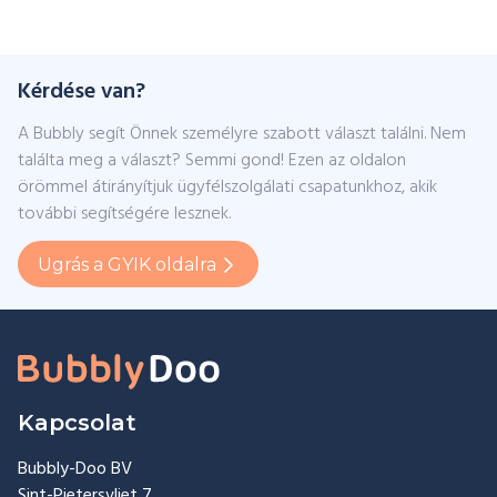
Kérdése van?
A Bubbly segít Önnek személyre szabott választ találni. Nem
találta meg a választ? Semmi gond! Ezen az oldalon
örömmel átirányítjuk ügyfélszolgálati csapatunkhoz, akik
további segítségére lesznek.
Ugrás a GYIK oldalra
Kapcsolat
Bubbly-Doo BV
Sint-Pietersvliet 7