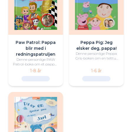
Paw Patrol: Pappa
Peppa Pig: Jeg
blir med i
elsker deg, pappa!
Denne personlige Peppa
redningspatruljen
Gris-boken om en telttur
Denne personlige PAW
med pappa og barn er
Patrol-boka om et pappa–
både morsom og rørende.
barn-team er både
1-8 år
1-6 år
spennende og rørende.