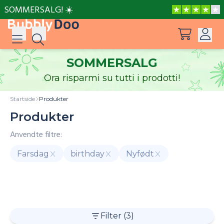
SOMMERSALG! ☀️
SOMMERSALG
Innlogging
Ora risparmi su tutti i prodotti!
Forslag
Se alle produkter
Registrer deg
Startside
Produkter
Barbie kan bli hva hun vil
Produkter
Anvendte filtre:
Batman Har en Plan
Farsdag
birthday
Nyfødt
Bings yrende let og finn
Feiringer
PAW Patrol
Peppa Gris
Lilo & Stitch
Barbie
Bing
Batm
Bings yrende let og finn: Farsdag
Filter
(3)