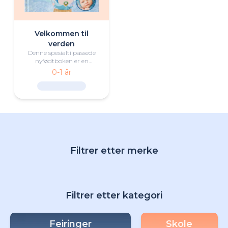
Velkommen til
verden
Denne spesialtilpassede
nyfødtboken er en
hjertevarmende gave til
0-1 år
både den nyfødte og
familien.
Filtrer etter merke
Filtrer etter kategori
Feiringer
Skole