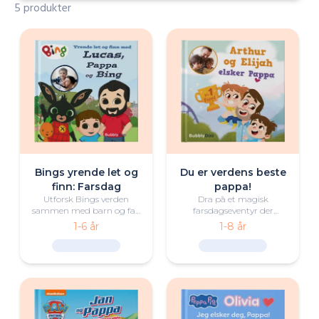
5 produkter
Bings yrende let og
Du er verdens beste
finn: Farsdag
pappa!
Utforsk Bings verden
Dra på et magisk
sammen med barn og far,
farsdagseventyr der
Bing og vennene deres i
barnet eller barna tester
1-6 år
1-8 år
denne personlige let og
ferdighetene til pappaen
finn-boken i begrenset
sin gjennom morsomme
opplag!
utfordringer. Kommer
pappa til å klare å vinne
Verdens beste pappa-
pokalen?