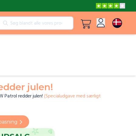
kter
Se alle produkter
Log ind
Eventyr med Gurli og Mor Gris
Tilmeld dig
Frost En kærlighed, der smelter alle hjerter
edder julen!
Frost En kærlighed, der smelter alle hjerter
 Patrol redder julen!
(
Specialudgave med særligt
lpasning