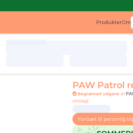
Produkter
Om
Produ
PAW Patrol r
Begrænset udgave
af
PAW
omslag
)
Fortsæt til personlig ti