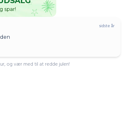
UDSALG
g spar!
sidste år
orden
, og vær med til at redde julen!