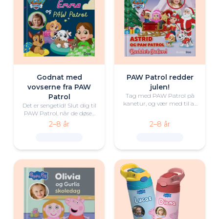
Godnat med
PAW Patrol redder
vovserne fra PAW
julen!
Tag med PAW Patrol på
Patrol
kanetur, og vær med til at
Det er sengetid! Slut dig til
redde julen!
PAW Patrol, når de døser
hen med en varm og
2–8 år
2–8 år
hyggelig godnathistorie til
din lille eventyrer.