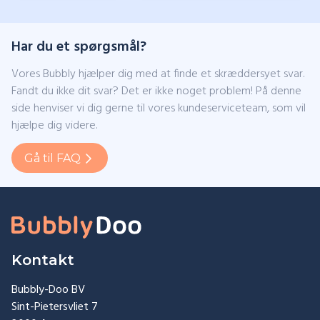
Har du et spørgsmål?
Vores Bubbly hjælper dig med at finde et skræddersyet svar.
Fandt du ikke dit svar? Det er ikke noget problem! På denne
side henviser vi dig gerne til vores kundeserviceteam, som vil
hjælpe dig videre.
Gå til FAQ
Kontakt
Bubbly-Doo BV
Sint-Pietersvliet 7