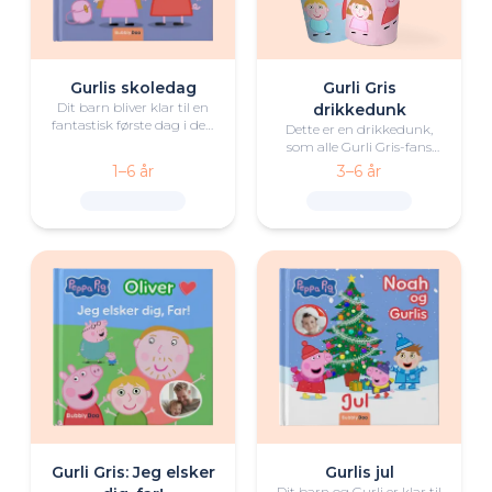
Gurlis skoledag
Gurli Gris
Dit barn bliver klar til en
drikkedunk
fantastisk første dag i den
Dette er en drikkedunk,
nye skole med hjælp fra
som alle Gurli Gris-fans
Gurli Gris og vennerne.
skal have, tilpasset med dit
1–6 år
3–6 år
barns avatar, navn og
billede.
Gurli Gris: Jeg elsker
Gurlis jul
Dit barn og Gurli er klar til