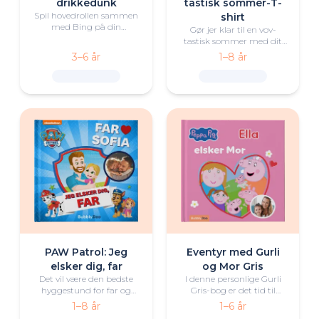
drikkedunk
tastisk sommer-T-
Spil hovedrollen sammen
shirt
med Bing på din
Gør jer klar til en vov-
personlige drikkedunk
tastisk sommer med dit
barn og PAW Patrol på
3–6 år
1–8 år
denne flotte, personlige T-
shirt.
PAW Patrol: Jeg
Eventyr med Gurli
elsker dig, far
og Mor Gris
Det vil være den bedste
I denne personlige Gurli
hyggestund for far og
Gris-bog er det tid til
barn at læse denne unikke
skønne eventyr med Gurli
1–8 år
1–6 år
bog ved sengetid, som er
og Mor Gris. Tag med på