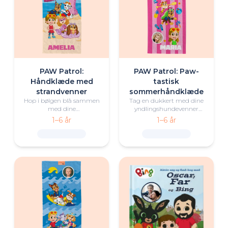
PAW Patrol:
PAW Patrol: Paw-
Håndklæde med
tastisk
strandvenner
sommerhåndklæde
Hop i bølgen blå sammen
Tag en dukkert med dine
med dine
yndlingshundevenner
yndlingshundevenner
med dette personlige PAW
1–6 år
1–6 år
med dette personlige PAW
Patrol-håndklæde.
Patrol-håndklæde.