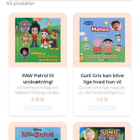
42 produkter
PAW Patrol til
Gurli Gris kan blive
undsætning!
lige hvad hun vil
En hjertevarm bog om
Du kan blive lige, hvad du
hjælpsomhed og venskab
vil, i denne personlige Gurli
med din helt og PAW
Gris-bog fyldt med sjov og
2–8 år
1–6 år
Patrol i hovedrollen.
leg!