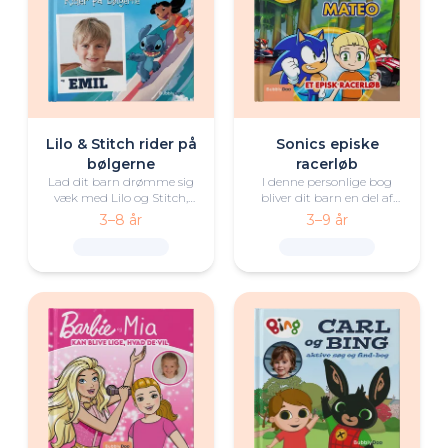
Lilo & Stitch rider på
Sonics episke
bølgerne
racerløb
Lad dit barn drømme sig
I denne personlige bog
væk med Lilo og Stitch,
bliver dit barn en del af
opdage betydningen af
Team Sonic i et
3–8 år
3–9 år
'ohana og ride på
spændende kapløb mod
bølgerne i et sandt
nogle af deres mest
surfingeventyr.
frygtindgydende rivaler.