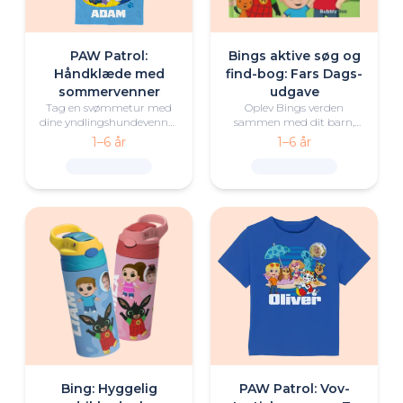
PAW Patrol:
Bings aktive søg og
Håndklæde med
find-bog: Fars Dags-
sommervenner
udgave
Tag en svømmetur med
Oplev Bings verden
dine yndlingshundevenner
sammen med dit barn,
med dette personlige PAW
deres far, Bing og hans
1–6 år
1–6 år
Patrol-håndklæde.
venner i denne personligt
tilpassede særudgave af
vores søge- og findebog!
Bing: Hyggelig
PAW Patrol: Vov-