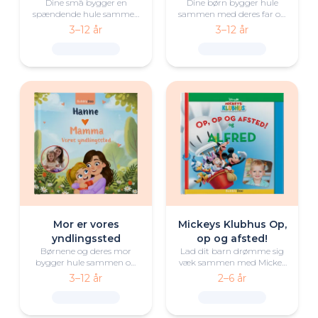
Dine små bygger en
Dine børn bygger hule
spændende hule sammen
sammen med deres far og
med familien og opdager
opdager, at de bedste
3–12 år
3–12 år
gennem leg og fælles
steder bliver skabt med
indsats, at de bedste steder
kærlighed og nærhed.
skabes med kærlighed og
nærvær.
Mor er vores
Mickeys Klubhus Op,
yndlingssted
op og afsted!
Børnene og deres mor
Lad dit barn drømme sig
bygger hule sammen og
væk sammen med Mickey
opdager, mens de hjælpes
Mouse og vennerne fra
3–12 år
2–6 år
ad, at de bedste steder
Klubhuset på et sjovt og
bliver skabt med
hjertevarmt eventyr i en
kærlighed og nærhed.
varmluftballon.