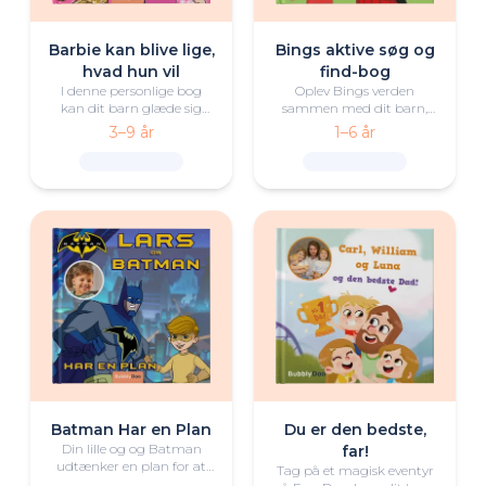
Barbie kan blive lige,
Bings aktive søg og
hvad hun vil
find-bog
I denne personlige bog
Oplev Bings verden
kan dit barn glæde sig
sammen med dit barn,
over at udforske
Bing og hans venner i
3–9 år
1–6 år
spændende karriereveje
denne personlige søge- og
sammen med Barbie
findebog!
"Malibu" og Barbie
"Brooklyn"!
Batman Har en Plan
Du er den bedste,
Din lille og og Batman
far!
udtænker en plan for at
Tag på et magisk eventyr
overliste Pingvinen og