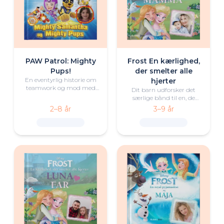
PAW Patrol: Mighty
Frost En kærlighed,
Pups!
der smelter alle
En eventyrlig historie om
hjerter
teamwork og mod med
Dit barn udforsker det
den lille helt og Mighty
særlige bånd til en, de
Pups fra PAW Patrol.
holder af, i dette varme
2–8 år
3–9 år
Frost-eventyr fyldt med
kærlighed, latter og
magiske øjeblikke.