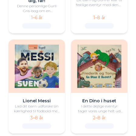
dig, far!
festlige eventyr med denne
Denne personlige Gurli
personlige julebog.
Gris-bog om en
campingtur med far og
1–6 år
1–8 år
barn er både sjov og
hjertevarm.
Lionel Messi
En Dino i huset
Lad dit barn udforske sin
I dette dejlige eventyr
kærlighed til fodbold med
tager vores unge helt ud
denne personlige Lionel
på en rejse med sin helt
3–8 år
2–8 år
Messi-biografi.
egen dinosaurusven.