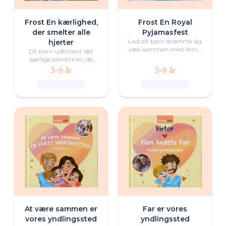
Frost En kærlighed,
Frost En Royal
der smelter alle
Pyjamasfest
Lad dit barn drømme sig
hjerter
væk sammen med Anna,
Dit barn udforsker det
Elsa og Olaf til en
særlige bånd til en, de
eventyrlig pyjamasfest,
holder af, i dette varme
3–9 år
3–9 år
hvor glæden ved sjov,
Frost-eventyr fyldt med
venskab og fællesskab
kærlighed, latter og
bliver opdaget undervejs.
magiske øjeblikke.
At være sammen er
Far er vores
vores yndlingssted
yndlingssted