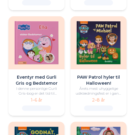
fyldt med kærlige minder.
en dag fuld af sjove
aktiviteter både inde og
ude, og oplev glæden ved
at være sammen med
dem, man holder af.
Eventyr med Gurli
PAW Patrol hyler til
Gris og Bedstemor
Halloween!
I denne personlige Gurli
Årets mest uhyggelige
Gris-bog er det tid til
udklædningsfest er i gang,
skønne eventyr med Gurli
men det ser ud til, at
1–6 år
2–8 år
og Mor Gris. Tag med på
kaptajn Pighvars båd
en dag fuld af sjove
faktisk er hjemsøgt? Kan
aktiviteter både inde og
det være sandt, eller er der
ude, og oplev glæden ved
noget andet på færde?
at være sammen med
dem, man holder af.