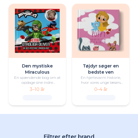
Den mystiske
Tøjdyr søger en
Miraculous
bedste ven
En spændende bog om at
En hjertevarm historie,
opdage sine indre
hvor vores unge læsers
superkræfter med den
yndlingstøjdyr finder en
3–10 år
0–4 år
unge helt i hovedrollen i
bedste ven.
selskab med Ladybug og
Cat Noir.
Filtrer efter brand