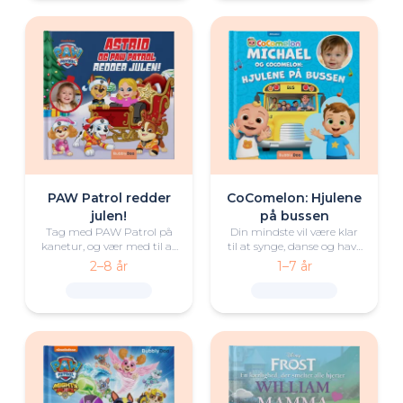
PAW Patrol redder
CoComelon: Hjulene
julen!
på bussen
Tag med PAW Patrol på
Din mindste vil være klar
kanetur, og vær med til at
til at synge, danse og have
redde julen!
det sjovt med CoComelon
2–8 år
1–7 år
og vennerne.