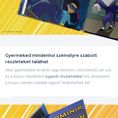
Gyermeked mindenhol személyre szabott
részleteket találhat
Akár gyermeked nevéről vagy kedvenc öltözékéről van szó,
ez a könyv mindenhol
egyedi részletekkel
teli, amelyeket
a könyv minden oldalán együtt fedezhettek fel!