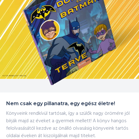
Nem csak egy pillanatra, egy egész életre!
Könyveink rendkívül tartósak, így a szülők nagy örömére jól
bírják majd az éveket a gyermek mellett! A könyv hangos
felolvasásától kezdve az önálló olvasásig könyveink tartós
oldalai éveken át kiszolgálnak majd titeket.