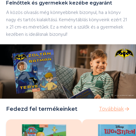
Felnőttek és gyermekek kezébe egyaránt
A közös olvasás még könnyebbnek bizonyul, ha a könyv
nagy és tartós kialakítású. Keménytáblás könyveink ezért 21
x 21 cm-es méretűek. Ez a méret a szülők és a gyermekek
kezében is ideálisnak bizonyul!
Fedezd fel termékeinket
Továbbiak