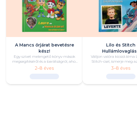
A Mancs őrjárat bevetésre
Lilo és Stitch
kész!
Hullámlovaglás
Egy szívet melengető könyv mások
Válljon valóra kicsid álma L
megsegítéséről és a barátságról, ahol
Stitch-csel, ismerje meg 
A Mancs őrjárat tagjai mellett a te
jelentését, és lovagoljon h
2–8 éves
3–8 éves
gyermeked is főszerepet kap.
egy szörfös kalandda