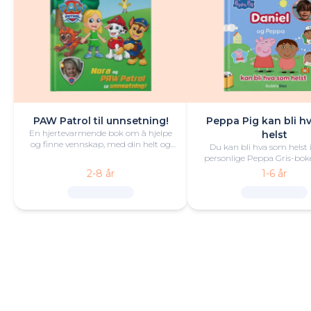
PAW Patrol til unnsetning!
Peppa Pig kan bli h
En hjertevarmende bok om å hjelpe
helst
og finne vennskap, med din helt og
Du kan bli hva som helst 
PAW Patrol i hovedrollen.
personlige Peppa Gris-boke
moro og lek!
2-8 år
1-6 år