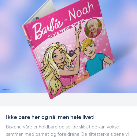
Ikke bare her og nå, men hele livet!
Bøkene våre er holdbare og solide slik at de kan vokse
sammen med barnet og foreldrene. De slitesterke sidene vil