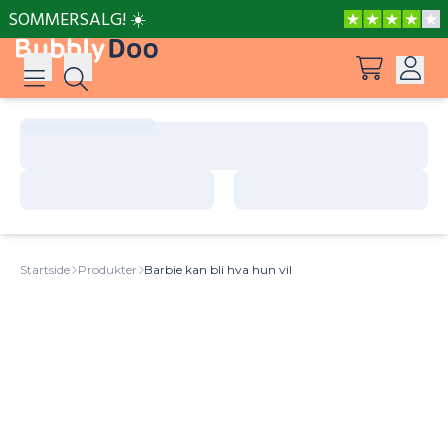
SOMMERSALG! ☀️
Innlogging
Forslag
Se alle produkter
Registrer deg
Barbie kan bli hva hun vil
Startside
Produkter
Barbie kan bli hva hun vil
Batman Har en Plan
Bings yrende let og finn
Bings yrende let og finn: Farsdag