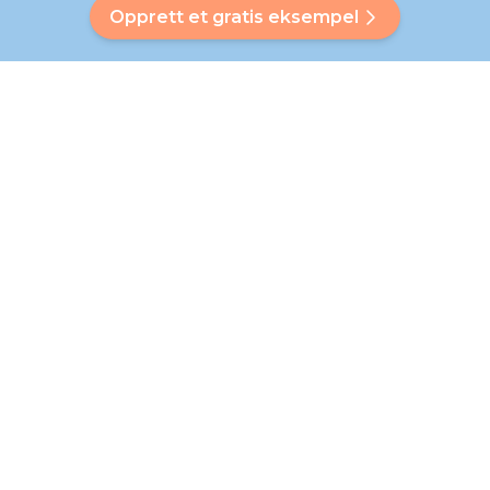
Opprett et gratis eksempel
Har du et spørsmål?
Vår Bubbly hjelper deg med å finne et tilpasset svar. Fant du
ikke svaret ditt? Ikke noe problem! På denne siden henviser vi
deg gjerne til vårt kundeserviceteam som vil hjelpe deg
videre.
Gå til vanlige spørsmål